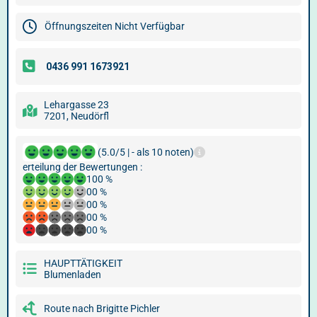
Öffnungszeiten Nicht Verfügbar
Lehargasse 23
7201, Neudörfl
(5.0/5 | - als 10 noten)
erteilung der Bewertungen :
100 %
00 %
00 %
00 %
00 %
HAUPTTÄTIGKEIT
Blumenladen
Route nach Brigitte Pichler