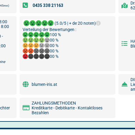
Dr
4h45mn)
62
8:00
(5.0/5 | + de 20 noten)
18:00
Verteilung der Bewertungen :
100 %
 -
00 %
H
00 %
8:00
B
00 %
00 %
eine
D
blumen-iris.at
Li
am
ZAHLUNGSMETHODEN
echter
Kreditkarte - Debitkarte - Kontaktloses
Bezahlen