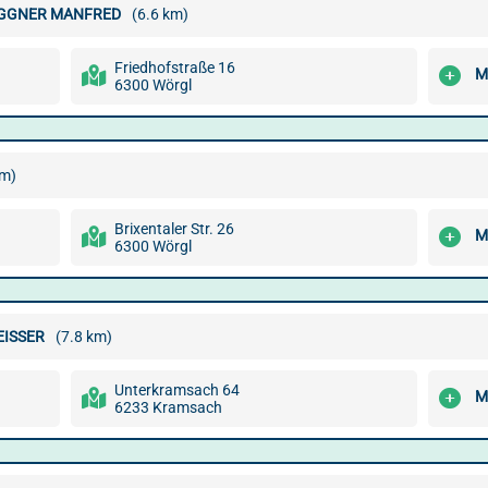
IGGNER MANFRED
(6.6 km)
Friedhofstraße 16
M
6300 Wörgl
km)
Brixentaler Str. 26
M
6300 Wörgl
ISSER
(7.8 km)
Unterkramsach 64
M
6233 Kramsach