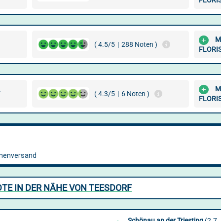
FLORI
M
( 4.5/5
|
288 Noten )
FLORI
M
L
( 4.3/5
|
6 Noten )
FLORI
TE IN DER NÄHE VON TEESDORF
Schönau an der Triesting
(2.7