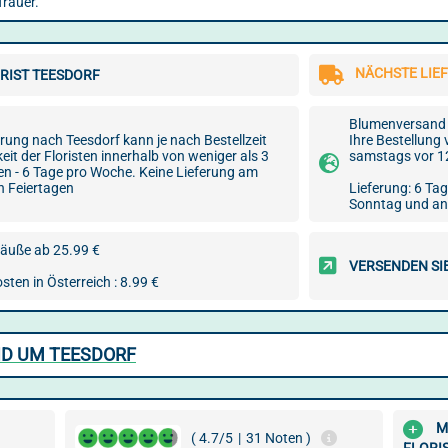
Trauer.
NÄCHSTE LIEF
RIST TEESDORF
Blumenversand 
rung nach Teesdorf kann je nach Bestellzeit
Ihre Bestellung
it der Floristen innerhalb von weniger als 3
samstags vor 1
en - 6 Tage pro Woche. Keine Lieferung am
n Feiertagen
Lieferung: 6 Ta
Sonntag und an
äuße ab 25.99 €
VERSENDEN SI
ten in Österreich : 8.99 €
ND UM TEESDORF
M
( 4.7/5
|
31 Noten )