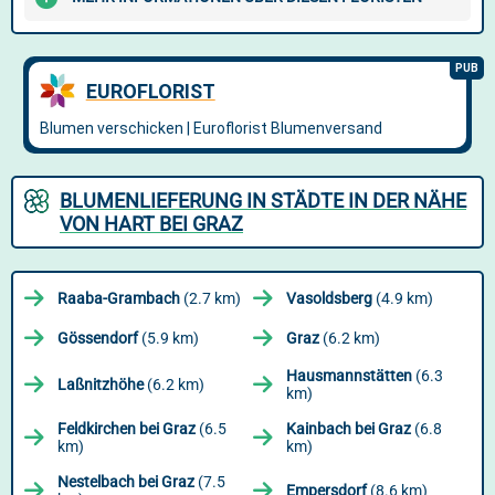
BLUMENLIEFERUNG IN STÄDTE IN DER NÄHE
VON HART BEI GRAZ
Raaba-Grambach
(2.7 km)
Vasoldsberg
(4.9 km)
Gössendorf
(5.9 km)
Graz
(6.2 km)
Hausmannstätten
(6.3
Laßnitzhöhe
(6.2 km)
km)
Feldkirchen bei Graz
(6.5
Kainbach bei Graz
(6.8
km)
km)
Nestelbach bei Graz
(7.5
Empersdorf
(8.6 km)