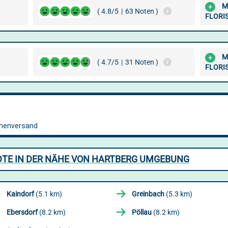
M
( 4.8/5
|
63 Noten )
FLORI
M
( 4.7/5
|
31 Noten )
FLORI
DTE IN DER NÄHE VON HARTBERG UMGEBUNG
Kaindorf
(5.1 km)
Greinbach
(5.3 km)
Ebersdorf
(8.2 km)
Pöllau
(8.2 km)