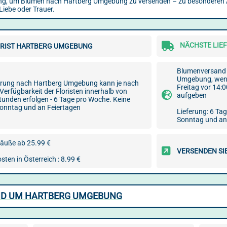
Lösung, um Blumen nach Hartberg Umgebung zu versenden – zu besonderen 
Liebe oder Trauer.
NÄCHSTE LIEF
RIST HARTBERG UMGEBUNG
Blumenversand 
Umgebung, wenn 
erung nach Hartberg Umgebung kann je nach
Freitag vor 14:
 Verfügbarkeit der Floristen innerhalb von
aufgeben
Stunden erfolgen - 6 Tage pro Woche. Keine
onntag und an Feiertagen
Lieferung: 6 Ta
Sonntag und an
äuße ab 25.99 €
VERSENDEN SI
ten in Österreich : 8.99 €
UND UM HARTBERG UMGEBUNG