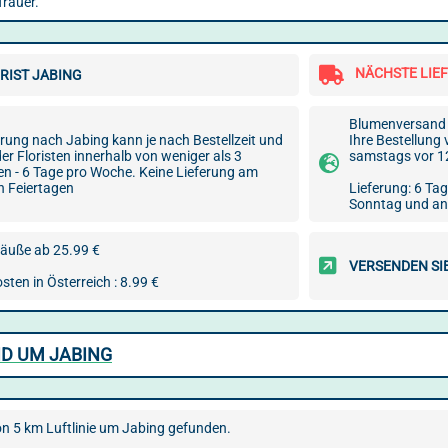
Trauer.
NÄCHSTE LIE
RIST JABING
Blumenversand 
erung nach Jabing kann je nach Bestellzeit und
Ihre Bestellung
er Floristen innerhalb von weniger als 3
samstags vor 1
en - 6 Tage pro Woche. Keine Lieferung am
n Feiertagen
Lieferung: 6 Ta
Sonntag und an
äuße ab 25.99 €
VERSENDEN SI
ten in Österreich : 8.99 €
ND UM JABING
on 5 km Luftlinie um Jabing gefunden.